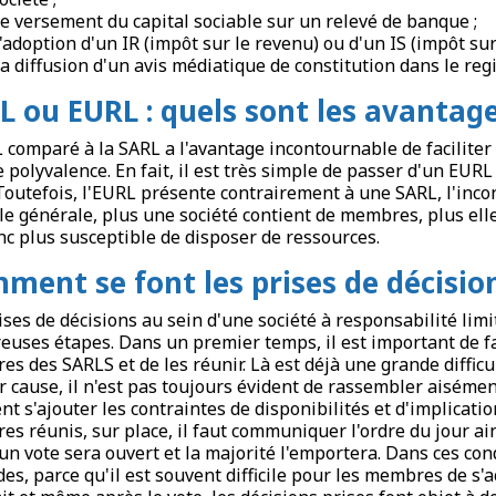
e versement du capital sociable sur un relevé de banque ;
'adoption d'un IR (impôt sur le revenu) ou d'un IS (impôt sur 
a diffusion d'un avis médiatique de constitution dans le reg
L ou EURL : quels sont les avantage
 comparé à la SARL a l'avantage incontournable de faciliter 
 polyvalence. En fait, il est très simple de passer d'un EURL
 Toutefois, l'EURL présente contrairement à une SARL, l'inco
le générale, plus une société contient de membres, plus ell
nc plus susceptible de disposer de ressources.
ment se font les prises de décisio
ises de décisions au sein d'une société à responsabilité limi
uses étapes. Dans un premier temps, il est important de fa
s des SARLS et de les réunir. Là est déjà une grande difficu
r cause, il n'est pas toujours évident de rassembler aiséme
nt s'ajouter les contraintes de disponibilités et d'implicati
s réunis, sur place, il faut communiquer l'ordre du jour ain
 un vote sera ouvert et la majorité l'emportera. Dans ces co
des, parce qu'il est souvent difficile pour les membres de s'