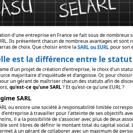
ation d'une entreprise en France se fait sous de nombreux s
URL. Ils présentent chacun de nombreux avantages et sont 
rras de choix. Que choisir entre la
SARL ou EURL
pour son e
lle est la différence entre le statu
tame d'un projet de création d'entreprise, le choix d'un stat
urce majoritaire d'inquiétude et d'angoisse. Or, pour choisir
 pour un gérant de maîtriser chacun des statuts afin de disce
lors,
qu'est-ce qu'une SARL
? Et qu'est-ce qu'une EURL ?
égime SARL
RL ou encore une société à responsabilité limitée correspo
 d'entreprise à travailler pour l'atteinte de ses objectifs 
ins, il a la possibilité de s'associer avec plus de deux asso
le sont libres de définir le montant total du capital social.
permet à un gérant de collaborer avec un maximum de perso