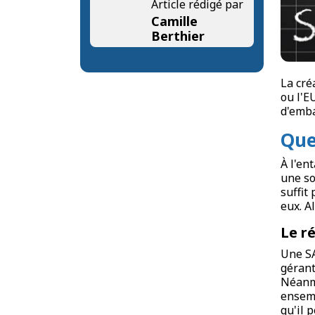
Article rédigé par
Camille
Berthier
La cré
ou l'E
d'emba
Que
À l'en
une so
suffit
eux. A
Le r
Une SA
gérant
Néanmo
ensemb
qu'il 