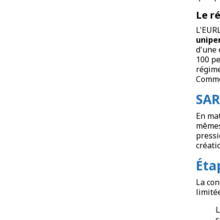
Le r
L'EURL
unipe
d'une 
100 pe
régime
Comme 
SAR
En mat
mêmes.
pressi
créati
Éta
La con
limitée
L
s