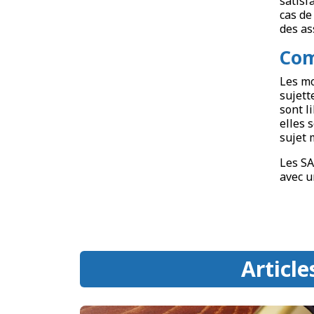
satisf
cas de
des as
Com
Les mo
sujett
sont l
elles 
sujet 
Les SA
avec u
Article