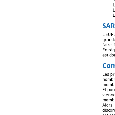
L
L
L
SAR
L'EURL
grande
faire.
En règ
est do
Com
Les pr
nombre
membre
Et pou
vienne
membre
Alors,
discor