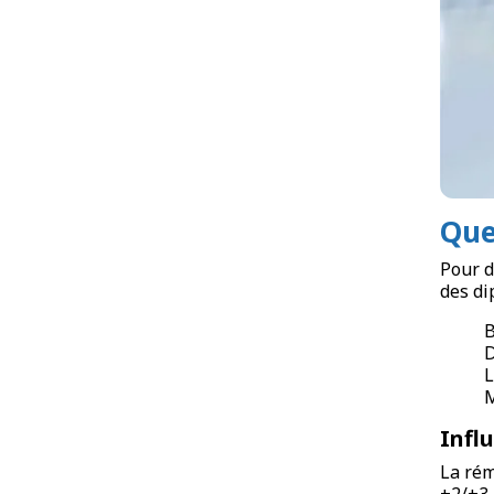
Que
Pour d
des di
L
M
Infl
La rém
+2/+3 