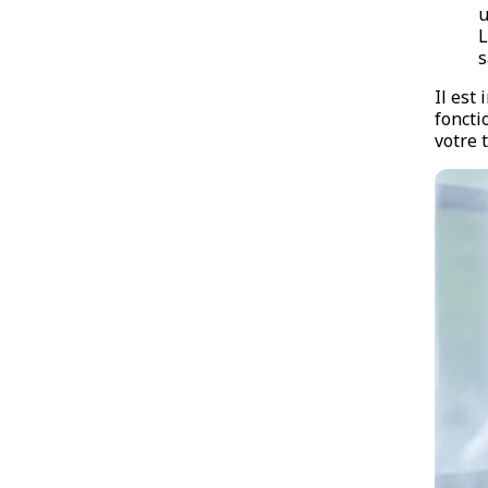
u
L
s
Il est
foncti
votre 