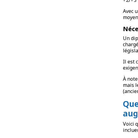
Avec u
moyen 
Néce
Un dip
chargé
législ
Il est
exigen
À note
mais l
(ancie
Que
aug
Voici 
incluen