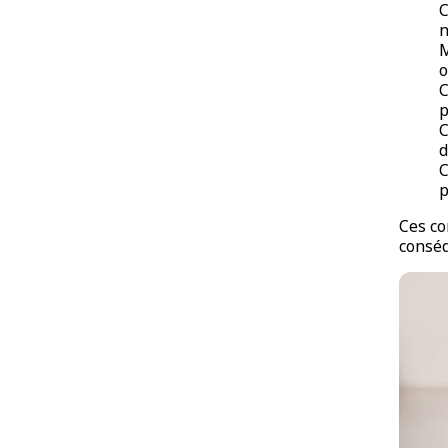
C
n
M
o
C
p
C
d
C
p
Ces co
conséq