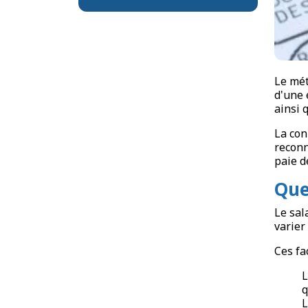
Le mét
d'une 
ainsi 
La con
reconn
paie d
Que
Le sal
varier
Ces fa
L
q
L