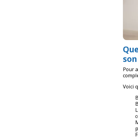
Que
son
Pour a
complé
Voici 
B
B
L
c
M
p
F