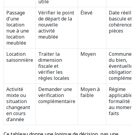
utile
Passage
Vérifier le point
Élevé
Date réelle
d'une
de départ de la
bascule et
location
nouvelle
cohérence 
nue à une
activité
pièces
location
meublée
meublée
Location
Traiter la
Moyen
Commune, 
saisonnière
dimension
du bien,
fiscale et
éventuelle
vérifier les
obligations
règles locales
complémen
Activité
Demander une
Moyen à
Régime
mixte ou
vérification
faible
applicable 
situation
complémentaire
formalité e
changeant
au moment
en cours
faits
d'année
Ce tableau donne une logique de décision, pas une