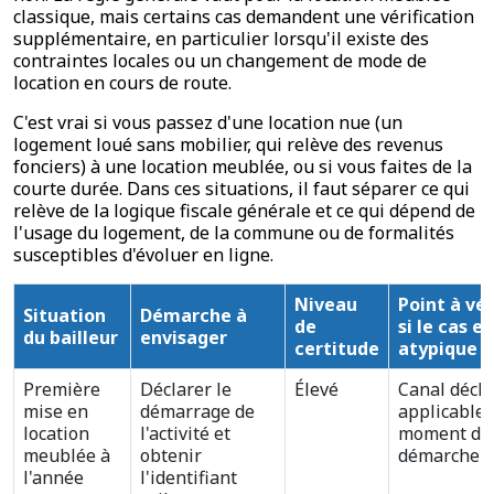
classique, mais certains cas demandent une vérification
supplémentaire, en particulier lorsqu'il existe des
contraintes locales ou un changement de mode de
location en cours de route.
C'est vrai si vous passez d'une location nue (un
logement loué sans mobilier, qui relève des revenus
fonciers) à une location meublée, ou si vous faites de la
courte durée. Dans ces situations, il faut séparer ce qui
relève de la logique fiscale générale et ce qui dépend de
l'usage du logement, de la commune ou de formalités
susceptibles d'évoluer en ligne.
Niveau
Point à vér
Situation
Démarche à
de
si le cas es
du bailleur
envisager
certitude
atypique
Première
Déclarer le
Élevé
Canal décla
mise en
démarrage de
applicable 
location
l'activité et
moment de 
meublée à
obtenir
démarche
l'année
l'identifiant