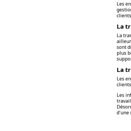
Les en
gestio
client
La t
La tra
ailleu
sont d
plus b
suppor
La t
Les en
client
Les in
travai
Désorm
d'une 