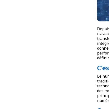
Depuis
n'avai
transf
intégr
donnée
perfor
défini
C'e
Le num
tradit
techno
des mo
princi
numér