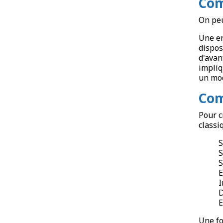
Com
On peu
Une en
dispos
d'avan
impliq
un mod
Com
Pour c
classi
S
S
S
E
I
D
E
Une fo