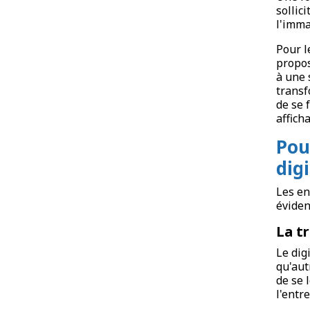
sollic
l'imma
Pour l
propos
à une 
transf
de se 
affich
Pou
digi
Les en
éviden
La t
Le dig
qu'aut
de se 
l'entre