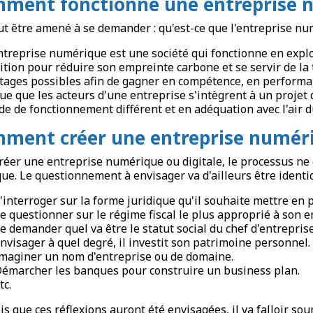
ment fonctionne une entreprise 
t être amené à se demander : qu'est-ce que l'entreprise nu
treprise numérique est une société qui fonctionne en explo
ition pour réduire son empreinte carbone et se servir de la 
tages possibles afin de gagner en compétence, en performan
ue que les acteurs d'une entreprise s'intègrent à un projet 
e de fonctionnement différent et en adéquation avec l'air 
ment créer une entreprise numériq
réer une entreprise numérique ou digitale, le processus ne d
que. Le questionnement à envisager va d'ailleurs être identi
'interroger sur la forme juridique qu'il souhaite mettre en p
e questionner sur le régime fiscal le plus approprié à son e
e demander quel va être le statut social du chef d'entreprise
nvisager à quel degré, il investit son patrimoine personnel.
maginer un nom d'entreprise ou de domaine.
émarcher les banques pour construire un business plan.
tc.
is que ces réflexions auront été envisagées, il va falloir 